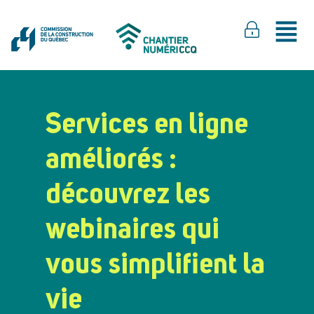
Services en ligne
améliorés :
découvrez les
webinaires qui
vous simplifient la
vie