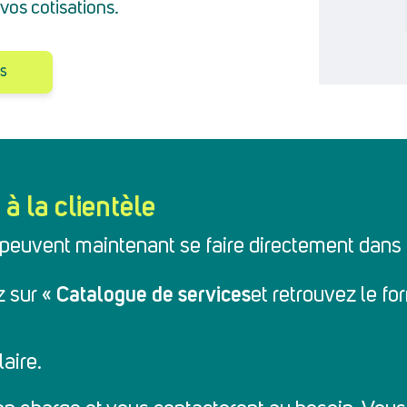
os cotisations.
ns
à la clientèle
peuvent maintenant se faire directement dans l
Catalogue de services
z sur «
et retrouvez le fo
aire.