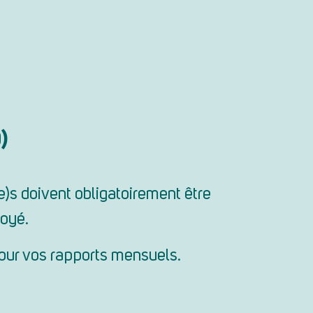
D)
e)s doivent obligatoirement être
loyé.
pour vos rapports mensuels.