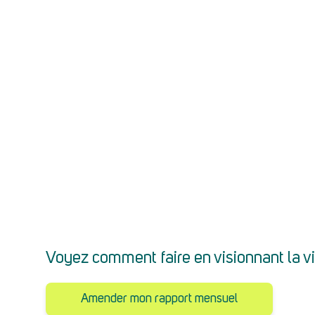
Notre objectif est maintenant d’ajouter e
d’améliorer votre expérience.
Restez connecté(e) pour découvrir tous
Amender son rapport mensu
Une fois votre rapport mensuel transmi
ligne.
Vous devez corriger (amender) votre rap
Voyez comment faire en visionnant la v
Amender mon rapport mensuel